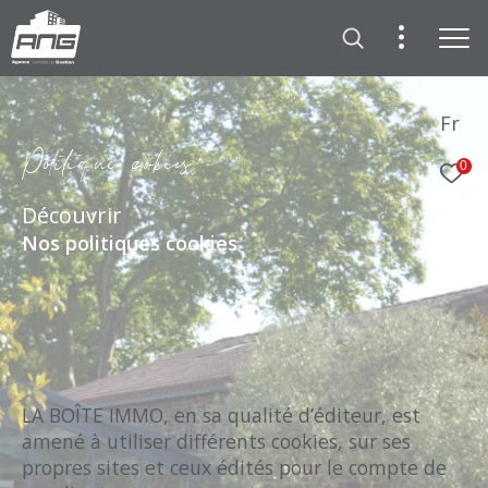
Fr
P
o
i
i
q
u
e
c
o
k
i
e
0
Découvrir
Nos politiques cookies
LA BOÎTE IMMO, en sa qualité d’éditeur, est
amené à utiliser différents cookies, sur ses
propres sites et ceux édités pour le compte de