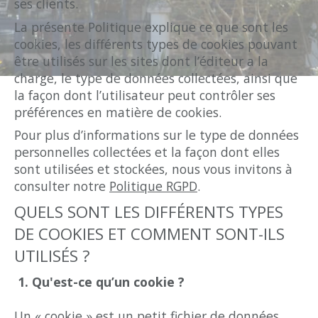
ses clients.
La présente Politique explique ce que sont les
cookies, les différents types de cookies pouvant
être utilisés sur les sites dont l’éditeur a la
charge, le type de données collectées, ainsi que
la façon dont l’utilisateur peut contrôler ses
préférences en matière de cookies.
Pour plus d’informations sur le type de données
personnelles collectées et la façon dont elles
sont utilisées et stockées, nous vous invitons à
consulter notre
Politique RGPD
.
QUELS SONT LES DIFFÉRENTS TYPES
DE COOKIES ET COMMENT SONT-ILS
UTILISÉS ?
1. Qu'est-ce qu’un cookie ?
Un « cookie » est un petit fichier de données