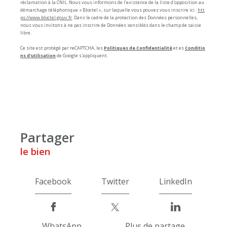
réclamation à la CNIL. Nous vous informons de l’existence de la liste d'opposition au
démarchage téléphonique « Bloctel », sur laquelle vous pouvez vous inscrire ici :
htt
ps://www.bloctel.gouv.fr
. Dans le cadre de la protection des Données personnelles,
nous vous invitons à ne pas inscrire de Données sensibles dans le champ de saisie
libre.
Ce site est protégé par reCAPTCHA, les
Politiques de Confidentialité
et es
Conditio
ns d'utilisation
de Google s'appliquent.
partager
le bien
Facebook
Twitter
LinkedIn
WhatsApp
Plus de partage