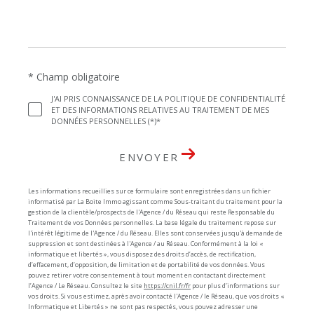
* Champ obligatoire
J'AI PRIS CONNAISSANCE DE LA POLITIQUE DE CONFIDENTIALITÉ
ET DES INFORMATIONS RELATIVES AU TRAITEMENT DE MES
DONNÉES PERSONNELLES (*)*
ENVOYER
Les informations recueillies sur ce formulaire sont enregistrées dans un fichier
informatisé par La Boite Immo agissant comme Sous-traitant du traitement pour la
gestion de la clientèle/prospects de l'Agence / du Réseau qui reste Responsable du
Traitement de vos Données personnelles. La base légale du traitement repose sur
l'intérêt légitime de l'Agence / du Réseau. Elles sont conservées jusqu'à demande de
suppression et sont destinées à l'Agence / au Réseau. Conformément à la loi «
informatique et libertés », vous disposez des droits d’accès, de rectification,
d’effacement, d’opposition, de limitation et de portabilité de vos données. Vous
pouvez retirer votre consentement à tout moment en contactant directement
l’Agence / Le Réseau. Consultez le site
https://cnil.fr/fr
pour plus d’informations sur
vos droits. Si vous estimez, après avoir contacté l'Agence / le Réseau, que vos droits «
Informatique et Libertés » ne sont pas respectés, vous pouvez adresser une