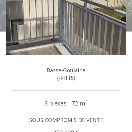
Budget
Budget
Surface
Surface
Pièces
Pièces
Basse-Goulaine
Référence
(44115)
AFFINER LES CRITÈRES
3 pièces - 72 m²
TERRASSE
PARKING
PISCINE
SOUS COMPROMIS DE VENTE
FILTRER PAR