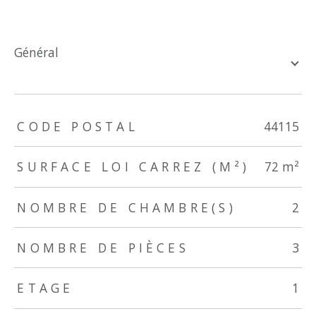
général
TRAD_ZEPHYR_Caracteristique
TRAD_ZEPHYR_Valeurs
CODE POSTAL
44115
SURFACE LOI CARREZ (M²)
72 m²
NOMBRE DE CHAMBRE(S)
2
NOMBRE DE PIÈCES
3
ETAGE
1