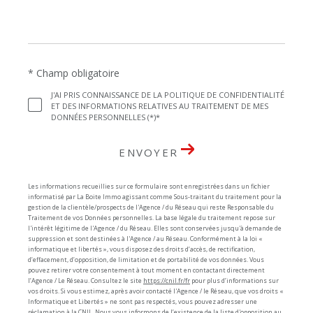
* Champ obligatoire
J'AI PRIS CONNAISSANCE DE LA POLITIQUE DE CONFIDENTIALITÉ
ET DES INFORMATIONS RELATIVES AU TRAITEMENT DE MES
DONNÉES PERSONNELLES (*)*
ENVOYER
Les informations recueillies sur ce formulaire sont enregistrées dans un fichier
informatisé par La Boite Immo agissant comme Sous-traitant du traitement pour la
gestion de la clientèle/prospects de l'Agence / du Réseau qui reste Responsable du
Traitement de vos Données personnelles. La base légale du traitement repose sur
l'intérêt légitime de l'Agence / du Réseau. Elles sont conservées jusqu'à demande de
suppression et sont destinées à l'Agence / au Réseau. Conformément à la loi «
informatique et libertés », vous disposez des droits d’accès, de rectification,
d’effacement, d’opposition, de limitation et de portabilité de vos données. Vous
pouvez retirer votre consentement à tout moment en contactant directement
l’Agence / Le Réseau. Consultez le site
https://cnil.fr/fr
pour plus d’informations sur
vos droits. Si vous estimez, après avoir contacté l'Agence / le Réseau, que vos droits «
Informatique et Libertés » ne sont pas respectés, vous pouvez adresser une
réclamation à la CNIL. Nous vous informons de l’existence de la liste d'opposition au