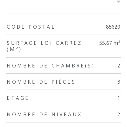
TRAD_ZEPHYR_Caracteristique
TRAD_ZEPHYR_Valeurs
CODE POSTAL
85620
SURFACE LOI CARREZ
55,67 m²
(M²)
NOMBRE DE CHAMBRE(S)
2
NOMBRE DE PIÈCES
3
ETAGE
1
NOMBRE DE NIVEAUX
2