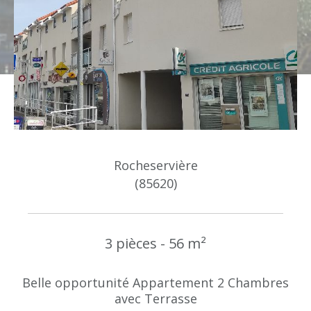
Budget
Budget
Surface
Surface
Pièces
Pièces
Rocheservière
Référence
(85620)
AFFINER LES CRITÈRES
3 pièces - 56 m²
TERRASSE
PARKING
PISCINE
Belle opportunité Appartement 2 Chambres
avec Terrasse
FILTRER PAR